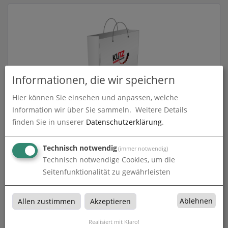
Informationen, die wir speichern
Hier können Sie einsehen und anpassen, welche
Information wir über Sie sammeln.
Weitere Details
Papiertragetaschen
finden Sie in unserer
Datenschutzerklärung
.
zum Artikel
Technisch notwendig
(immer notwendig)
Technisch notwendige Cookies, um die
Seitenfunktionalität zu gewährleisten
Tragetaschen
Ablehnen
Allen zustimmen
Akzeptieren
Tragetaschen bei Kunz Werbetechnik in Landkreis Donau-
Realisiert mit Klaro!
Ries, Augsburg, Dillingen