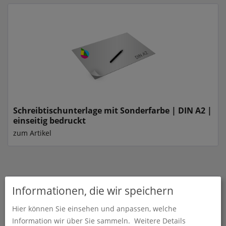
Schreibtischunterlage mit Sonderfarbe | DIN A2 |
einseitig bedruckt
zum Artikel
Informationen, die wir speichern
Schreibtischunterlagen
Hier können Sie einsehen und anpassen, welche
Schreibtischunterlagen mit Individuellem
Information wir über Sie sammeln.
Weitere Details