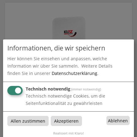
Informationen, die wir speichern
Hier können Sie einsehen und anpassen, welche
Information wir über Sie sammeln.
Weitere Details
3D-Gel-Aufkleber
finden Sie in unserer
Datenschutzerklärung
.
zum Artikel
Technisch notwendig
(immer notwendig)
Technisch notwendige Cookies, um die
Seitenfunktionalität zu gewährleisten
3D Gel Aufkleber
Ablehnen
Allen zustimmen
Akzeptieren
3D Gel Aufkleber bei Kunz Werbetechnik in Landkreis
Realisiert mit Klaro!
Donau-Ries, Augsburg, Dillingen