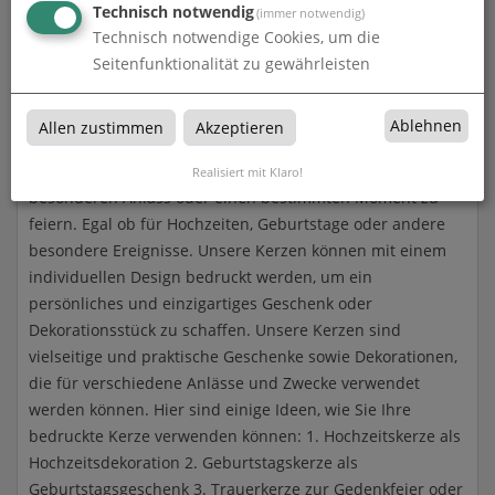
Technisch notwendig
(immer notwendig)
Technisch notwendige Cookies, um die
Seitenfunktionalität zu gewährleisten
Kerzen
Die von Kunz Werbetechnik aus Landkreis Donau-Ries,
Ablehnen
Allen zustimmen
Akzeptieren
Augsburg, Dillingen individuell bedruckte Kerzen sind eine
einzigartige und kreative Möglichkeit, um einen
Realisiert mit Klaro!
besonderen Anlass oder einen bestimmten Moment zu
feiern. Egal ob für Hochzeiten, Geburtstage oder andere
besondere Ereignisse. Unsere Kerzen können mit einem
individuellen Design bedruckt werden, um ein
persönliches und einzigartiges Geschenk oder
Dekorationsstück zu schaffen. Unsere Kerzen sind
vielseitige und praktische Geschenke sowie Dekorationen,
die für verschiedene Anlässe und Zwecke verwendet
werden können. Hier sind einige Ideen, wie Sie Ihre
bedruckte Kerze verwenden können: 1. Hochzeitskerze als
Hochzeitsdekoration 2. Geburtstagskerze als
Geburtstagsgeschenk 3. Trauerkerze zur Gedenkfeier oder