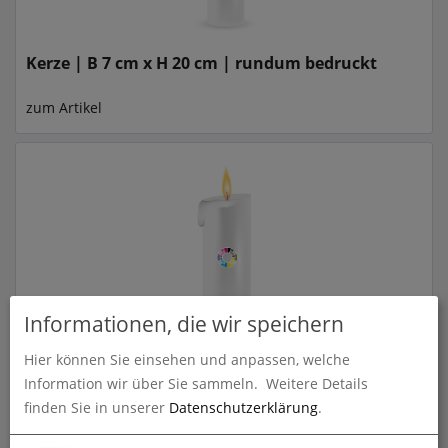
Kerze | B 7 cm x H 20 cm | rundum bedruckt
zum Artikel
Informationen, die wir speichern
Kerze | B 8 cm x H 25 cm | rundum bedruckt
Hier können Sie einsehen und anpassen, welche
Information wir über Sie sammeln.
Weitere Details
zum Artikel
finden Sie in unserer
Datenschutzerklärung
.