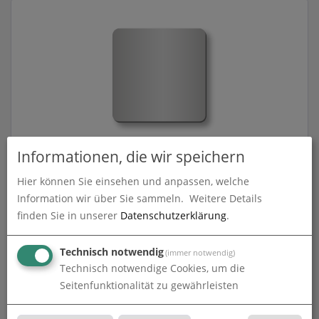
Getränkeuntersetzer aus Airlaid | 9 cm x 9 cm
Informationen, die wir speichern
eckig | einseitig bedruckt
Hier können Sie einsehen und anpassen, welche
zum Artikel
Information wir über Sie sammeln.
Weitere Details
finden Sie in unserer
Datenschutzerklärung
.
Technisch notwendig
(immer notwendig)
Technisch notwendige Cookies, um die
Seitenfunktionalität zu gewährleisten