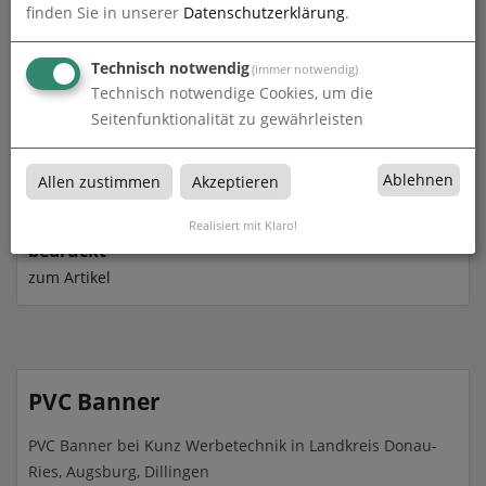
finden Sie in unserer
Datenschutzerklärung
.
Technisch notwendig
(immer notwendig)
Technisch notwendige Cookies, um die
Seitenfunktionalität zu gewährleisten
Ablehnen
Allen zustimmen
Akzeptieren
Realisiert mit Klaro!
PVC Banner | individuelle Größe | einseitig
bedruckt
zum Artikel
PVC Banner
PVC Banner bei Kunz Werbetechnik in Landkreis Donau-
Ries, Augsburg, Dillingen