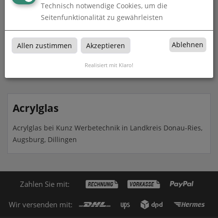
Technisch notwendige Cookies, um die
Seitenfunktionalität zu gewährleisten
Acrylglas - 3 mm
Ablehnen
Allen zustimmen
Akzeptieren
zum Artikel
Realisiert mit Klaro!
Acrylglas
Acrylglas bei Kunz Werbetechnik in Landkreis Donau-Ries,
Augsburg, Dillingen
Zahlen Sie mit:
Wir versenden mit: