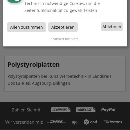
Technisch notwendige Cookies, um die
Seitenfunktionalität zu gewährleisten
Polystyrolplatte, 1 mm
Ablehnen
Allen zustimmen
Akzeptieren
zum Artikel
Realisiert mit Klaro!
Polystyrolplatten
Polystyrolplatten bei Kunz Werbetechnik in Landkreis
Donau-Ries, Augsburg, Dillingen
Zahlen Sie mit:
Wir versenden mit: