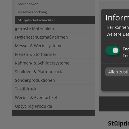
Kartenboxen
Kissenverpackung
Inform
Stülpdeckelschachtel
Hier können
gefräste Materialien
Weitere Det
Hygieneschutzmaßnahmen
Messe- & Werbesysteme
Te
Stülpde
Planen & Stoffbanner
Tec
Rahmen- & Schildersysteme
Schilder- & Plattendruck
Allen zus
Sonderproduktionen
zum Artik
Textildruck
Werbe- & Eventartikel
Upcycling Produkte
Stülpd